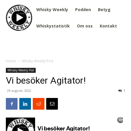
Whisky Weekly
Podden
Betyg
Whiskystatistik
Om oss
Kontakt
Home
Whisky Weekly Pod
Whisky Weekly Pod
Vi besöker Agitator!
29 augusti, 2022
1