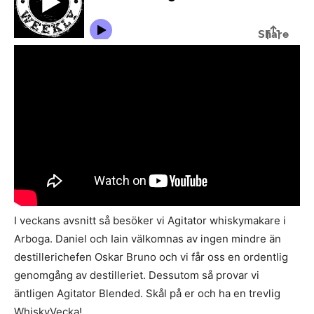
I veckans avsnitt så besöker vi Agitator whiskymakare i
Arboga. Daniel och Iain välkomnas av ingen mindre än
destillerichefen Oskar Bruno och vi får oss en ordentlig
genomgång av destilleriet. Dessutom så provar vi
äntligen Agitator Blended. Skål på er och ha en trevlig
WhiskyVecka!