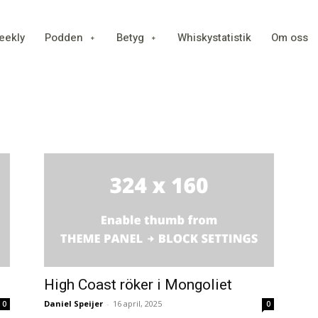
eekly
Podden
Betyg
Whiskystatistik
Om oss
High Coast röker i Mongoliet
Daniel Speijer
-
16 april, 2025
0
0