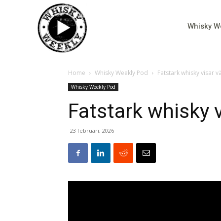
Whisky W
Home
Whisky Weekly Pod
Fatstark whisky visar 
Whisky Weekly Pod
Fatstark whisky 
23 februari, 2026