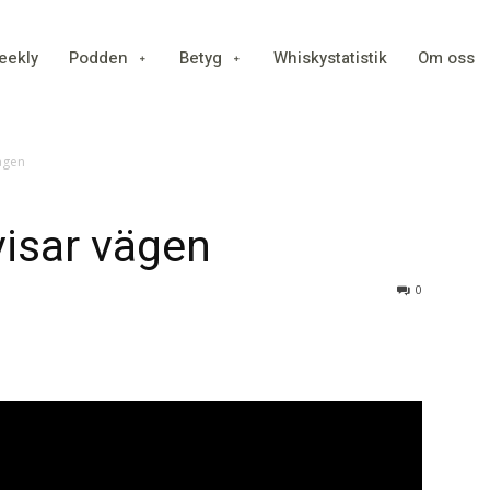
eekly
Podden
Betyg
Whiskystatistik
Om oss
vägen
visar vägen
0