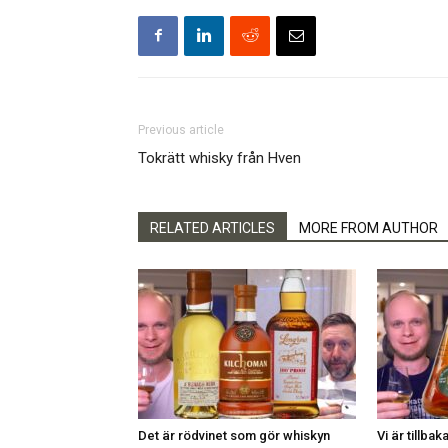
Previous article
Tokrätt whisky från Hven
RELATED ARTICLES
MORE FROM AUTHOR
Det är rödvinet som gör whiskyn
Vi är tillbaka