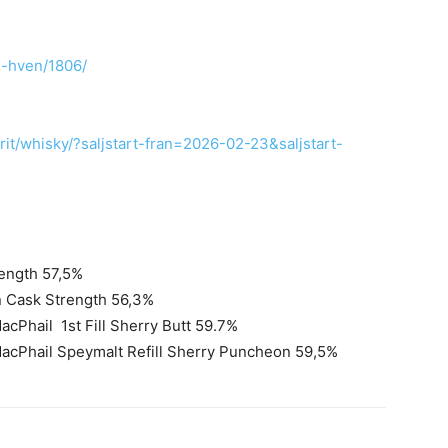
n-hven/1806/
it/whisky/?saljstart-fran=2026-02-23&saljstart-
rength 57,5%
on Cask Strength 56,3%
acPhail 1st Fill Sherry Butt 59.7%
MacPhail Speymalt Refill Sherry Puncheon 59,5%