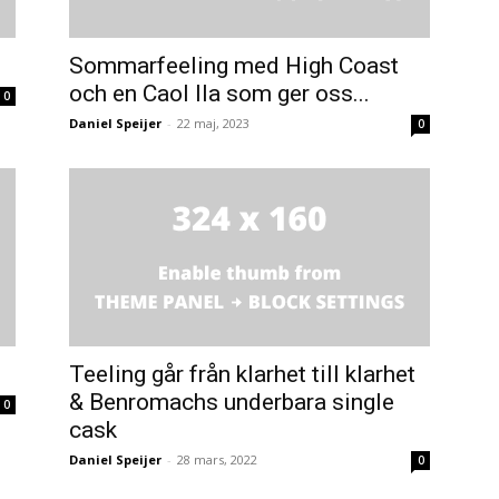
Sommarfeeling med High Coast
och en Caol Ila som ger oss...
0
Daniel Speijer
-
22 maj, 2023
0
Teeling går från klarhet till klarhet
& Benromachs underbara single
0
cask
Daniel Speijer
-
28 mars, 2022
0