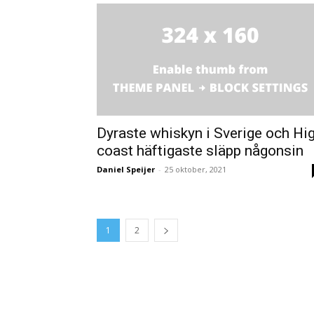
Dyraste whiskyn i Sverige och Hi
coast häftigaste släpp någonsin
Daniel Speijer
-
25 oktober, 2021
1
2