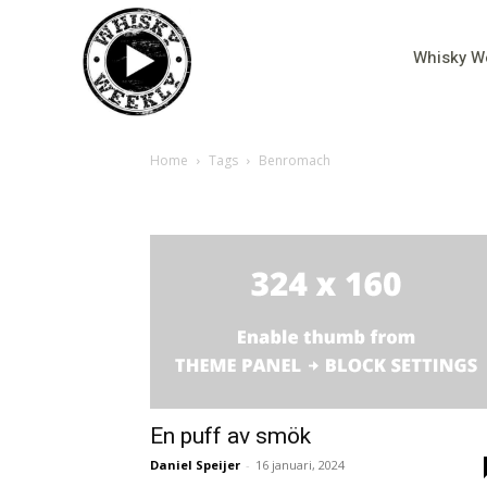
Whisky W
Home
Tags
Benromach
Tag: Benromach
En puff av smök
Daniel Speijer
-
16 januari, 2024