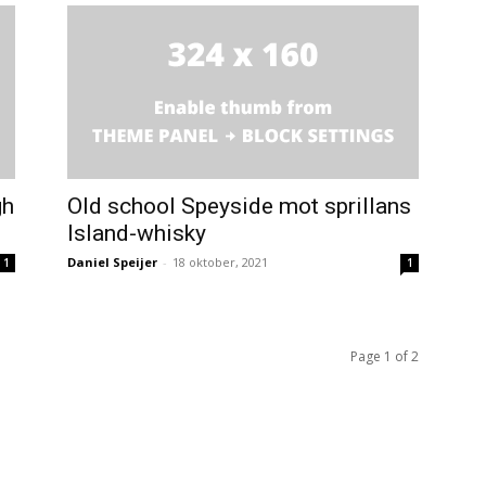
gh
Old school Speyside mot sprillans
Island-whisky
Daniel Speijer
-
18 oktober, 2021
1
1
Page 1 of 2