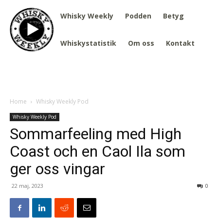
Whisky Weekly
Podden
Betyg
Whiskystatistik
Om oss
Kontakt
Home
Whisky Weekly Pod
Whisky Weekly Pod
Sommarfeeling med High
Coast och en Caol Ila som
ger oss vingar
22 maj, 2023
0