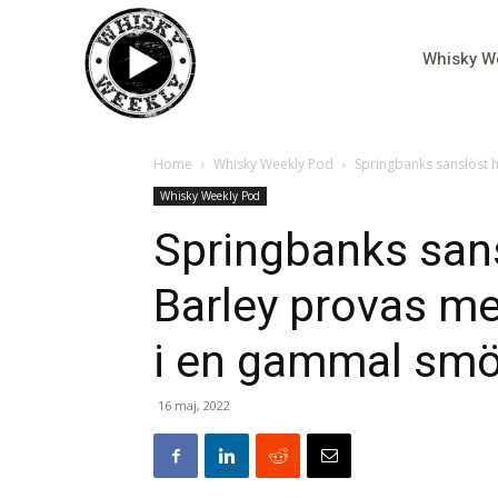
Whisky W
Home
Whisky Weekly Pod
Springbanks sanslöst h
Whisky Weekly Pod
Springbanks san
Barley provas me
i en gammal smö
16 maj, 2022