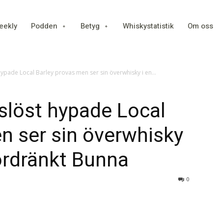
eekly
Podden
Betyg
Whiskystatistik
Om oss
ypade Local Barley provas men ser sin överwhisky i en...
slöst hypade Local
n ser sin överwhisky
rdränkt Bunna
0