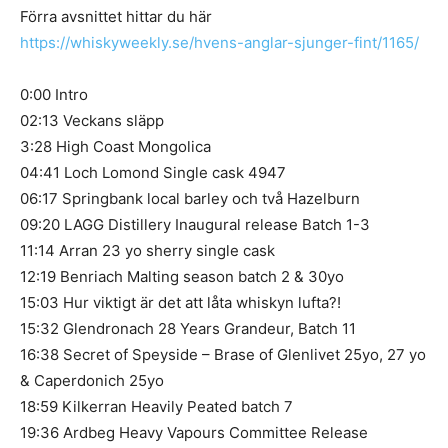
Förra avsnittet hittar du här
https://whiskyweekly.se/hvens-anglar-sjunger-fint/1165/
0:00 Intro
02:13 Veckans släpp
3:28 High Coast Mongolica
04:41 Loch Lomond Single cask 4947
06:17 Springbank local barley och två Hazelburn
09:20 LAGG Distillery Inaugural release Batch 1-3
11:14 Arran 23 yo sherry single cask
12:19 Benriach Malting season batch 2 & 30yo
15:03 Hur viktigt är det att låta whiskyn lufta?!
15:32 Glendronach 28 Years Grandeur, Batch 11
16:38 Secret of Speyside – Brase of Glenlivet 25yo, 27 yo
& Caperdonich 25yo
18:59 Kilkerran Heavily Peated batch 7
19:36 Ardbeg Heavy Vapours Committee Release