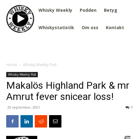
Whisky Weekly
Podden
Betyg
Whiskystatistik
Om oss
Kontakt
Home
Whisky Weekly Pod
Whisky Weekly Pod
Makalös Highland Park & mr
Amrut fever snicear loss!
20 september, 2021
1