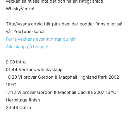
veckan så missa inte det och ha en riktigt snice
WhiskyVecka!
Titta/lyssna direkt här på sidan, där poddar finns eller på
vår YouTube-kanal.
Förra veckans avsnitt hittar du här
Alla släpp på bolaget
0:00 Intro
01:44 Veckans whiskysläpp
10:20 Vi provar Gordon & Macphail Highland Park 2002
18YO
17:12 Vi provar Gordon & Macphail Caol Ila 2007 13YO
Hermitage finish
23:46 Outro