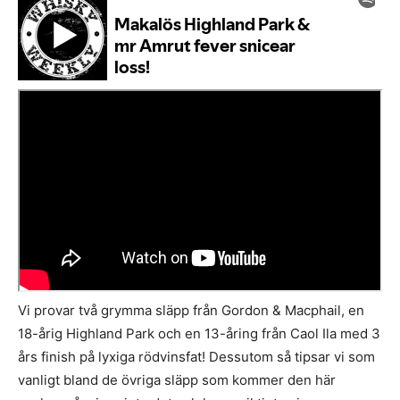
Vi provar två grymma släpp från Gordon & Macphail, en
18-årig Highland Park och en 13-åring från Caol Ila med 3
års finish på lyxiga rödvinsfat! Dessutom så tipsar vi som
vanligt bland de övriga släpp som kommer den här