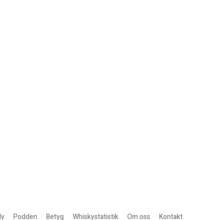
ly
Podden
Betyg
Whiskystatistik
Om oss
Kontakt