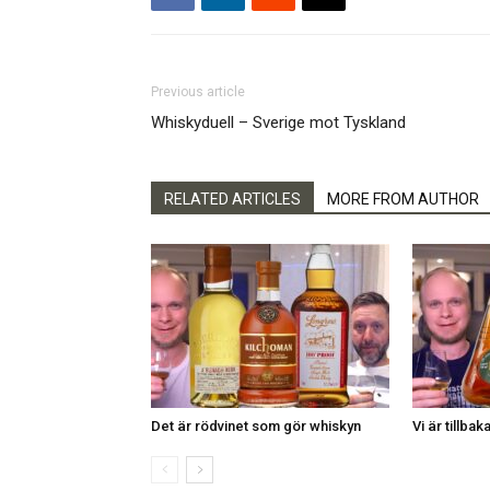
Previous article
Whiskyduell – Sverige mot Tyskland
RELATED ARTICLES
MORE FROM AUTHOR
Det är rödvinet som gör whiskyn
Vi är tillbaka