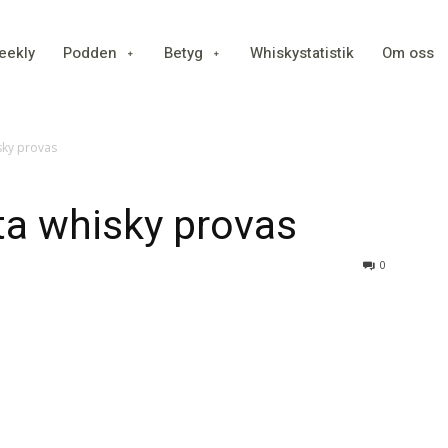
eekly
Podden
Betyg
Whiskystatistik
Om oss
sky provas
ta whisky provas
0