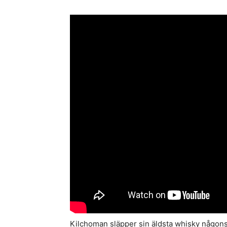
Kilchoman släpper sin äldsta whisky någon