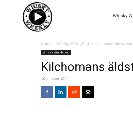
Whisky W
Home
Whisky Weekly Pod
Kilchomans äldsta whi
Whisky Weekly Pod
Kilchomans älds
22 oktober, 2024