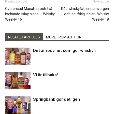
Previous article
Next article
Överprisad Macallan och två
Råa whiskyfat, ensamvargen
lockande Islay släpp – Whisky
och en rökig indier- Whisky
Weekly 16
Weekly 18
RELATED ARTICLES
MORE FROM AUTHOR
Det är rödvinet som gör whiskyn
Vi är tillbaka!
Springbank gör det igen