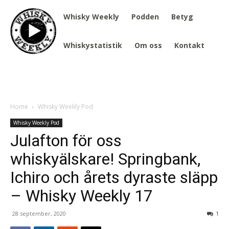
Whisky Weekly
Podden
Betyg
Whiskystatistik
Om oss
Kontakt
Home
Whisky Weekly Pod
Whisky Weekly Pod
Julafton för oss
whiskyälskare! Springbank,
Ichiro och årets dyraste släpp
– Whisky Weekly 17
28 september, 2020
1