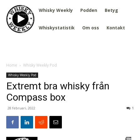
Whisky Weekly
Podden
Betyg
Whiskystatistik
Om oss
Kontakt
Home
Whisky Weekly Pod
Whisky Weekly Pod
Extremt bra whisky från
Compass box
28 februari, 2022
1