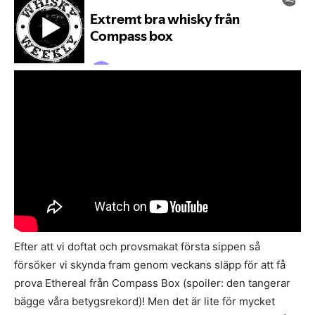
Efter att vi doftat och provsmakat första sippen så
försöker vi skynda fram genom veckans släpp för att få
prova Ethereal från Compass Box (spoiler: den tangerar
bägge våra betygsrekord)! Men det är lite för mycket