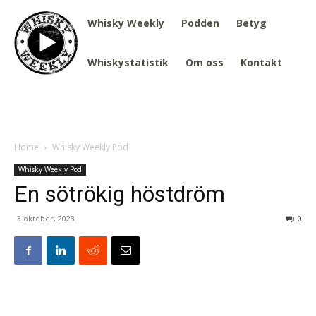
Whisky Weekly
Podden
Betyg
Whiskystatistik
Om oss
Kontakt
Home
Whisky Weekly Pod
Whisky Weekly Pod
En sötrökig höstdröm
3 oktober, 2023
0