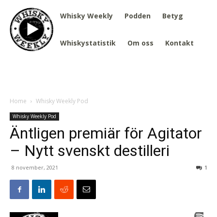
Whisky Weekly
Podden
Betyg
Whiskystatistik
Om oss
Kontakt
Home
Whisky Weekly Pod
Whisky Weekly Pod
Äntligen premiär för Agitator
– Nytt svenskt destilleri
8 november, 2021
1