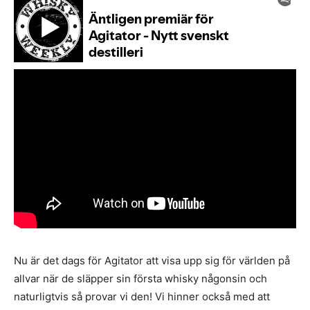
Nu är det dags för Agitator att visa upp sig för världen på
allvar när de släpper sin första whisky någonsin och
naturligtvis så provar vi den! Vi hinner också med att