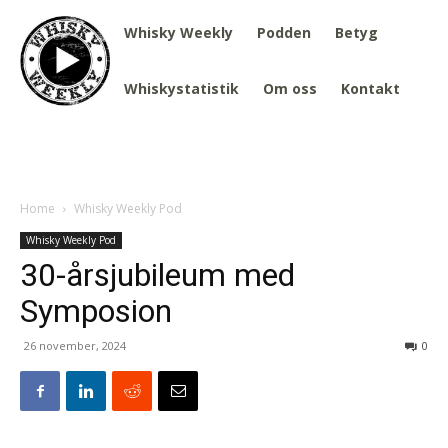
Whisky Weekly
Podden
Betyg
Whiskystatistik
Om oss
Kontakt
Home
Whisky Weekly Pod
Whisky Weekly Pod
30-årsjubileum med
Symposion
26 november, 2024
0