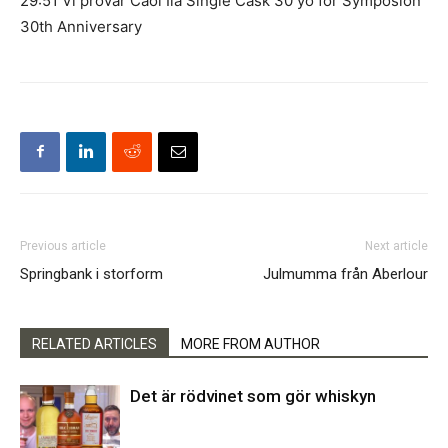
29:51 Vi provar Caol Ila Single Cask 30 yo for Symposion
30th Anniversary
Previous article
Next article
Springbank i storform
Julmumma från Aberlour
RELATED ARTICLES
MORE FROM AUTHOR
Det är rödvinet som gör whiskyn