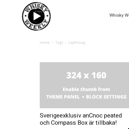
Whisky W
Home
Tags
Laphroiag
Tag: Laphroiag
Sverigeexklusiv anCnoc peated
och Compass Box är tillbaka!