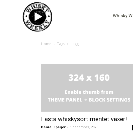
Whisky W
Home
Tags
Lagg
Tag: Lagg
Fasta whiskysortimentet växer!
Daniel Speijer
-
1 december, 2025