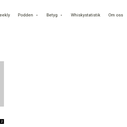
eekly
Podden
Betyg
Whiskystatistik
Om oss
2