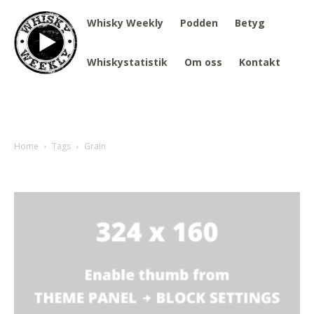
Whisky Weekly
Podden
Betyg
Whiskystatistik
Om oss
Kontakt
Home
Tags
Grain
Tag: Grain