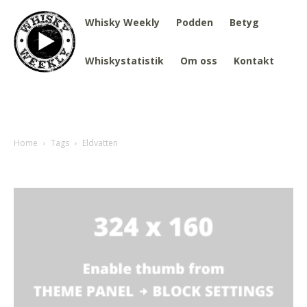
Whisky Weekly
Podden
Betyg
Whiskystatistik
Om oss
Kontakt
Home
Tags
Eldvatten
Tag: Eldvatten