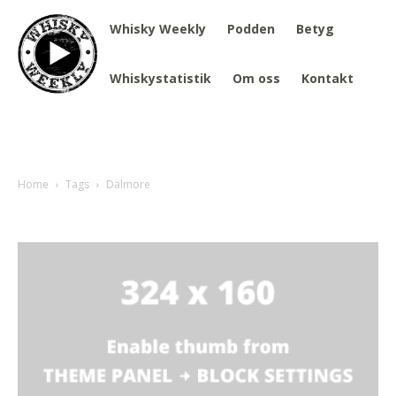
Whisky Weekly
Podden
Betyg
Whiskystatistik
Om oss
Kontakt
Home
Tags
Dalmore
Tag: Dalmore