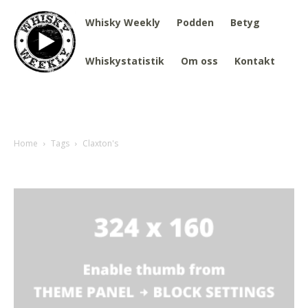
Whisky Weekly
Podden
Betyg
Whiskystatistik
Om oss
Kontakt
Home
Tags
Claxton's
Tag: Claxton's