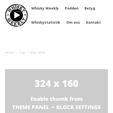
Whisky Weekly
Podden
Betyg
Whiskystatistik
Om oss
Kontakt
Home
Tags
Blair Athol
Tag: Blair Athol